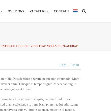
WS
OVER ONS
VACATURES
CONTACT
»
INTEGER POSUERE VOLUTPAT NULLA EU PLACERAT
Print
Email
sum in nibh. Duis dapibus pharetra neque non commodo. Morbi
t pulvinar enim. Quisque at tempor ligula. Maecenas augue
nenatis eget eget lorem.
assa, faucibus eu volutpat quis, hendrerit sed tortor.
m sed diam scelerisque rutrum. Nam pharetra, dui adipiscing
quam, viverra quis vulputate sit amet, molestie id magna.