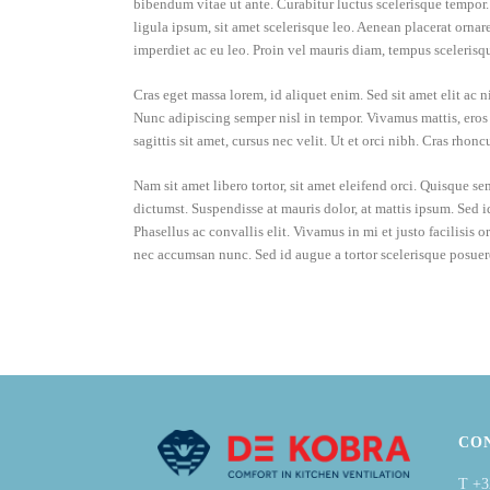
bibendum vitae ut ante. Curabitur luctus scelerisque tempor.
ligula ipsum, sit amet scelerisque leo. Aenean placerat orna
imperdiet ac eu leo. Proin vel mauris diam, tempus scelerisq
Cras eget massa lorem, id aliquet enim. Sed sit amet elit ac n
Nunc adipiscing semper nisl in tempor. Vivamus mattis, eros a
sagittis sit amet, cursus nec velit. Ut et orci nibh. Cras rho
Nam sit amet libero tortor, sit amet eleifend orci. Quisque s
dictumst. Suspendisse at mauris dolor, at mattis ipsum. Sed 
Phasellus ac convallis elit. Vivamus in mi et justo facilisis 
nec accumsan nunc. Sed id augue a tortor scelerisque posuer
CO
T +3