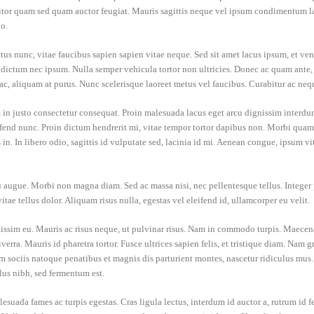
ttitor quam sed quam auctor feugiat. Mauris sagittis neque vel ipsum condimentum l
o.
us nunc, vitae faucibus sapien sapien vitae neque. Sed sit amet lacus ipsum, et ven
ed, dictum nec ipsum. Nulla semper vehicula tortor non ultricies. Donec ac quam ante, 
c, aliquam at purus. Nunc scelerisque laoreet metus vel faucibus. Curabitur ac neque
 in justo consectetur consequat. Proin malesuada lacus eget arcu dignissim interdu
eleifend nunc. Proin dictum hendrerit mi, vitae tempor tortor dapibus non. Morbi qua
 in. In libero odio, sagittis id vulputate sed, lacinia id mi. Aenean congue, ipsum vi
 augue. Morbi non magna diam. Sed ac massa nisi, nec pellentesque tellus. Integer p
tae tellus dolor. Aliquam risus nulla, egestas vel eleifend id, ullamcorper eu velit.
nissim eu. Mauris ac risus neque, ut pulvinar risus. Nam in commodo turpis. Maecen
iverra. Mauris id pharetra tortor. Fusce ultrices sapien felis, et tristique diam. Nam
um sociis natoque penatibus et magnis dis parturient montes, nascetur ridiculus mus.
llus nibh, sed fermentum est.
esuada fames ac turpis egestas. Cras ligula lectus, interdum id auctor a, rutrum id f