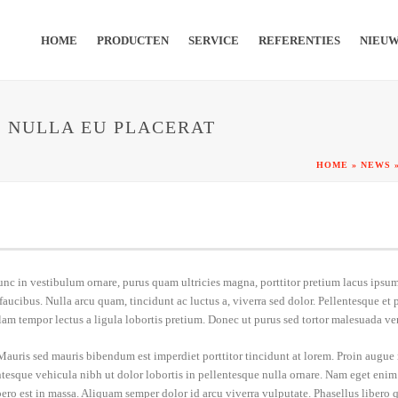
HOME
PRODUCTEN
SERVICE
REFERENTIES
NIEU
 NULLA EU PLACERAT
HOME
»
NEWS
nunc in vestibulum ornare, purus quam ultricies magna, porttitor pretium lacus ip
faucibus. Nulla arcu quam, tincidunt ac luctus a, viverra sed dolor. Pellentesque e
lam tempor lectus a ligula lobortis pretium. Donec ut purus sed tortor malesuada ve
Mauris sed mauris bibendum est imperdiet porttitor tincidunt at lorem. Proin augue m
entesque vehicula nibh ut dolor lobortis in pellentesque nulla ornare. Nam eget eni
bero est in massa. Aliquam semper dolor id arcu viverra vulputate. Phasellus libero 