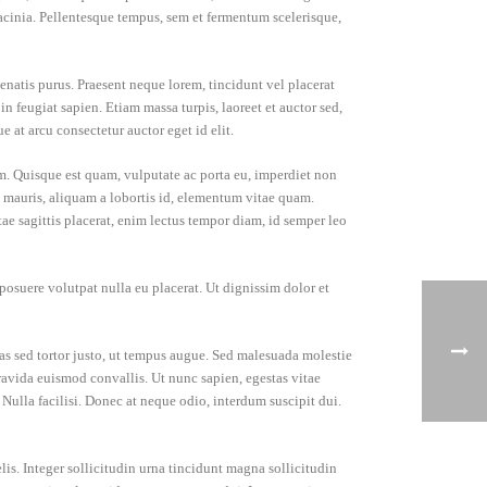
acinia. Pellentesque tempus, sem et fermentum scelerisque,
enatis purus. Praesent neque lorem, tincidunt vel placerat
in feugiat sapien. Etiam massa turpis, laoreet et auctor sed,
 at arcu consectetur auctor eget id elit.
m. Quisque est quam, vulputate ac porta eu, imperdiet non
m mauris, aliquam a lobortis id, elementum vitae quam.
tae sagittis placerat, enim lectus tempor diam, id semper leo
osuere volutpat nulla eu placerat. Ut dignissim dolor et
as sed tortor justo, ut tempus augue. Sed malesuada molestie
 gravida euismod convallis. Ut nunc sapien, egestas vitae
 Nulla facilisi. Donec at neque odio, interdum suscipit dui.
elis. Integer sollicitudin urna tincidunt magna sollicitudin