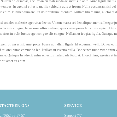
 Nullam dolor massa, accumsan eu malesuada ac, mattis id ante. Nunc ligula metus, v
re tempus. In eget mi et justo mollis vehicula quis et ipsum. Nulla accumsan nisl ve
ue enim. In bibendum arcu in dolor rutrum interdum. Nullam libero urna, auctor at d
isl sodales molestie eget vitae lectus. Ut non massa sed leo aliquet mattis. Integer j
 lacinia congue, lacus urna ultrices diam, quis varius purus felis quis sapien. Duis
ncus risus in velit luctus eget congue elit congue. Nullam ut feugiat ligula. Quisque m
emper rutrum est sit amet porta. Fusce non diam ligula, id accumsan velit. Donec et
id mi orci, vitae commodo leo. Nullam ut viverra nulla. Donec nec nunc vitae enim ve
ornare. Quisque hendrerit enim ac lectus malesuada feugiat. In orci risus, egestas et
e sit amet eu enim.
NTACTEER ONS
SERVICE
2 (0)52 36 57 57
Support 7/7