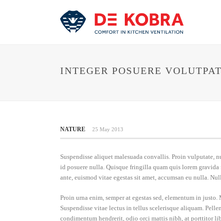
INTEGER POSUERE VOLUTPAT
NATURE
25 May 2013
Suspendisse aliquet malesuada convallis. Proin vulputate, 
id posuere nulla. Quisque fringilla quam quis lorem gravida 
ante, euismod vitae egestas sit amet, accumsan eu nulla. Nul
Proin urna enim, semper at egestas sed, elementum in justo. 
Suspendisse vitae lectus in tellus scelerisque aliquam. Pell
condimentum hendrerit, odio orci mattis nibh, at porttitor li