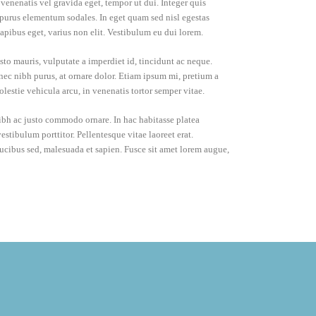
enenatis vel gravida eget, tempor ut dui. Integer quis
l purus elementum sodales. In eget quam sed nisl egestas
apibus eget, varius non elit. Vestibulum eu dui lorem.
usto mauris, vulputate a imperdiet id, tincidunt ac neque.
 nec nibh purus, at ornare dolor. Etiam ipsum mi, pretium a
olestie vehicula arcu, in venenatis tortor semper vitae.
 nibh ac justo commodo ornare. In hac habitasse platea
stibulum porttitor. Pellentesque vitae laoreet erat.
 faucibus sed, malesuada et sapien. Fusce sit amet lorem augue,