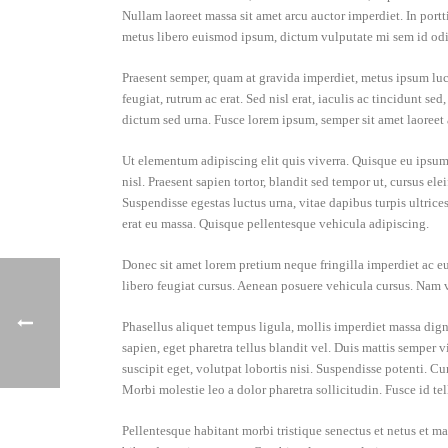
Nullam laoreet massa sit amet arcu auctor imperdiet. In por
metus libero euismod ipsum, dictum vulputate mi sem id odi
Praesent semper, quam at gravida imperdiet, metus ipsum luct
feugiat, rutrum ac erat. Sed nisl erat, iaculis ac tincidunt s
dictum sed urna. Fusce lorem ipsum, semper sit amet laoreet a
Ut elementum adipiscing elit quis viverra. Quisque eu ipsum
nisl. Praesent sapien tortor, blandit sed tempor ut, cursus 
Suspendisse egestas luctus urna, vitae dapibus turpis ultrices
erat eu massa. Quisque pellentesque vehicula adipiscing.
Donec sit amet lorem pretium neque fringilla imperdiet ac eu
libero feugiat cursus. Aenean posuere vehicula cursus. Nam vi
Phasellus aliquet tempus ligula, mollis imperdiet massa dig
sapien, eget pharetra tellus blandit vel. Duis mattis semper v
suscipit eget, volutpat lobortis nisi. Suspendisse potenti. C
Morbi molestie leo a dolor pharetra sollicitudin. Fusce id te
Pellentesque habitant morbi tristique senectus et netus et mal