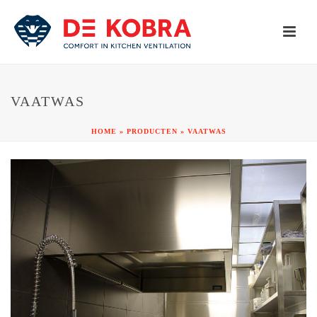
VAATWAS
HOME
»
PRODUCTEN
»
VAATWAS