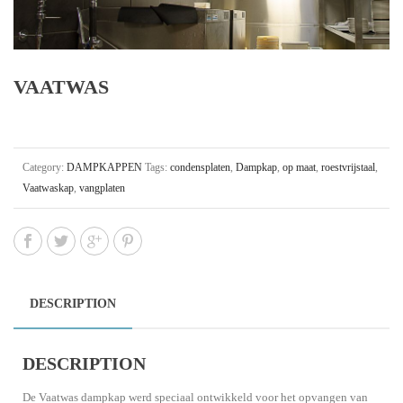
VAATWAS
Category:
DAMPKAPPEN
Tags:
condensplaten
,
Dampkap
,
op maat
,
roestvrijstaal
,
Vaatwaskap
,
vangplaten
DESCRIPTION
DESCRIPTION
De Vaatwas dampkap werd speciaal ontwikkeld voor het opvangen van