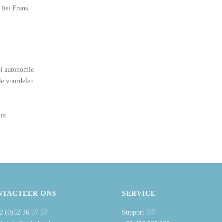
 het Frans.
el autonomie
le voordelen
am
NTACTEER ONS
SERVICE
2 (0)52 36 57 57
Support 7/7