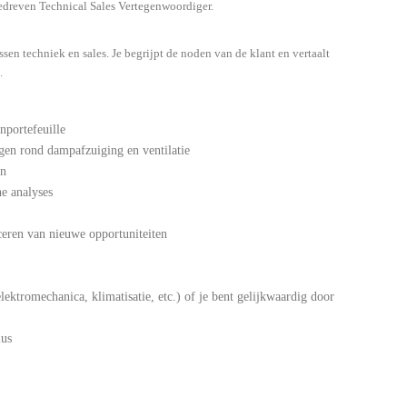
gedreven Technical Sales Vertegenwoordiger.
sen techniek en sales. Je begrijpt de noden van de klant en vertaalt
.
nportefeuille
gen rond dampafzuiging en ventilatie
en
e analyses
eren van nieuwe opportuniteiten
lektromechanica, klimatisatie, etc.) of je bent gelijkwaardig door
lus