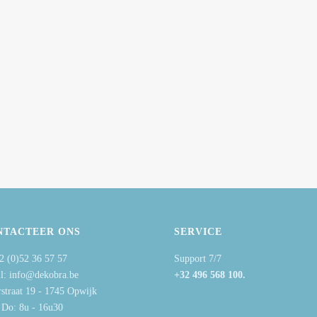
NTACTEER ONS
SERVICE
2 (0)52 36 57 57
Support 7/7
l: info@dekobra.be
+32 496 568 100.
rstraat 19 - 1745 Opwijk
 Do: 8u - 16u30