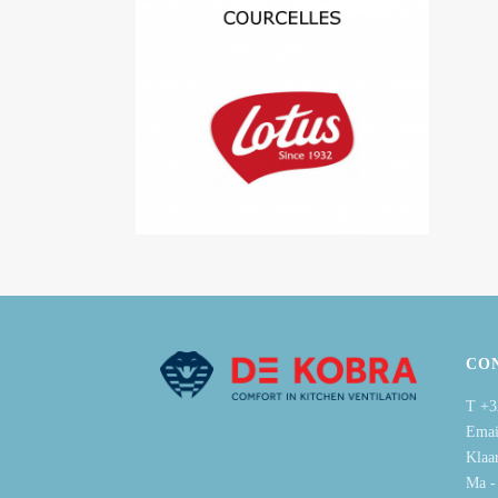
CO
T +3
Emai
Klaa
Ma -