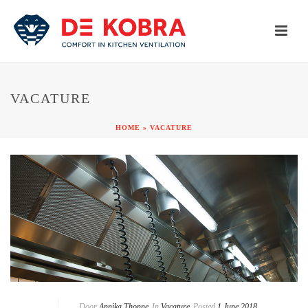
VACATURE
HOME
»
VACATURE
Door
Annika Thonne
In
Vacature
Posted
1 June 2018