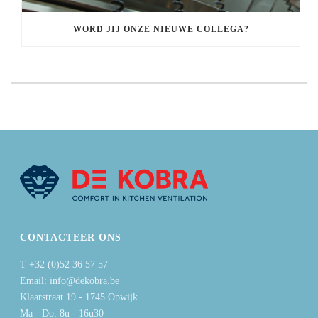
WORD JIJ ONZE NIEUWE COLLEGA?
CONTACTEER ONS
T +32 (0)52 36 57 57
Email: info@dekobra.be
Klaarstraat 19 - 1745 Opwijk
Ma - Do: 8u - 16u30