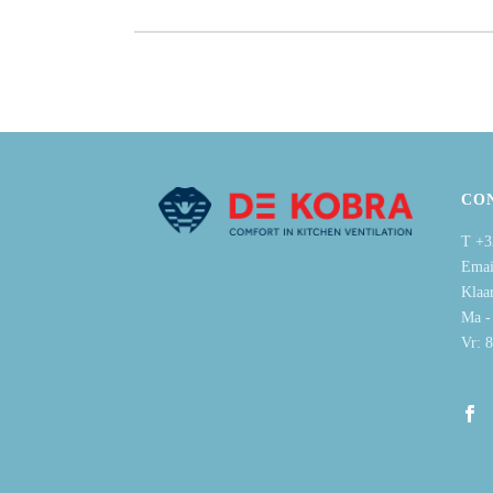
CO
T +3
Emai
Klaa
Ma -
Vr: 