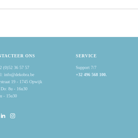
NTACTEER ONS
SERVICE
2 (0)52 36 57 57
Support 7/7
l: info@dekobra.be
+32 496 568 100.
rstraat 19 - 1745 Opwijk
 Do: 8u - 16u30
8u - 15u30