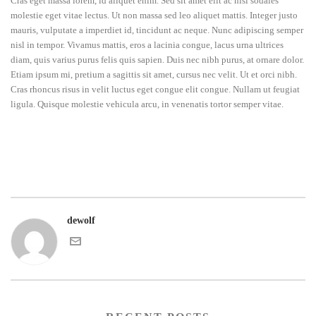
Cras eget massa lorem, id aliquet enim. Sed sit amet elit ac nisl sodales
molestie eget vitae lectus. Ut non massa sed leo aliquet mattis. Integer justo
mauris, vulputate a imperdiet id, tincidunt ac neque. Nunc adipiscing semper
nisl in tempor. Vivamus mattis, eros a lacinia congue, lacus urna ultrices
diam, quis varius purus felis quis sapien. Duis nec nibh purus, at ornare dolor.
Etiam ipsum mi, pretium a sagittis sit amet, cursus nec velit. Ut et orci nibh.
Cras rhoncus risus in velit luctus eget congue elit congue. Nullam ut feugiat
ligula. Quisque molestie vehicula arcu, in venenatis tortor semper vitae.
dewolf