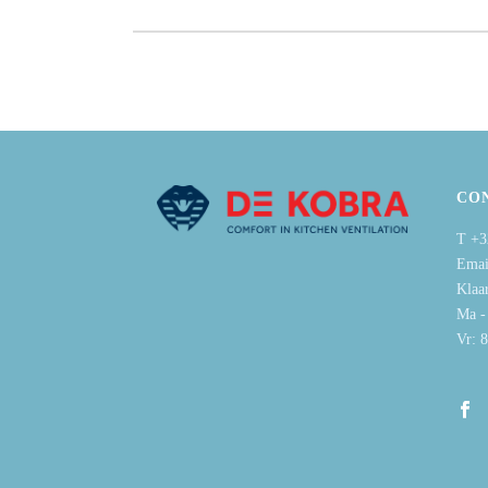
CO
T +3
Emai
Klaa
Ma -
Vr: 