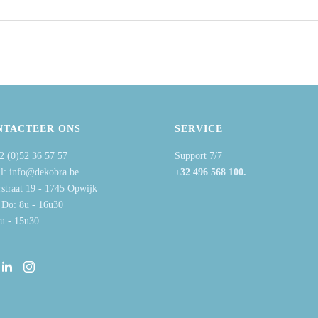
NTACTEER ONS
SERVICE
2 (0)52 36 57 57
Support 7/7
l: info@dekobra.be
+32 496 568 100.
rstraat 19 - 1745 Opwijk
 Do: 8u - 16u30
8u - 15u30